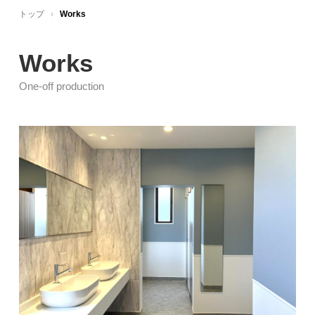
トップ
›
Works
Works
One-off production