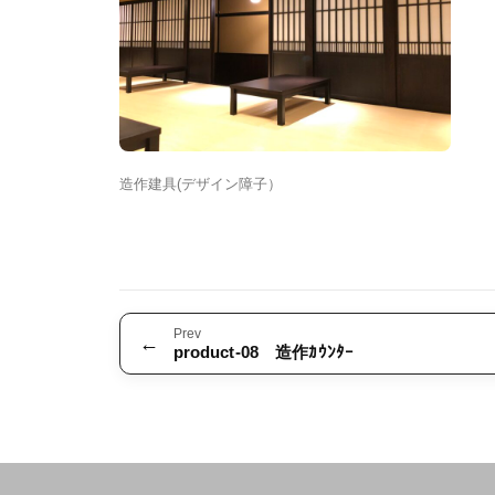
造作建具(デザイン障子）
Prev
←
product-08 造作ｶｳﾝﾀｰ