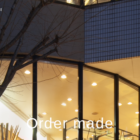
t
Order made