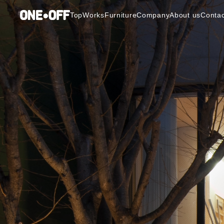
Top
Works
Furniture
Company
About us
Contac