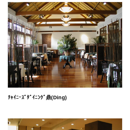
ﾁｬｲﾆｰｽﾞﾀﾞｲﾆﾝｸﾞ鼎(Ding)