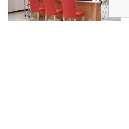
ﾘﾊﾞﾃｨﾈｲﾙ
＜本社＞