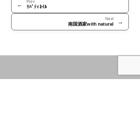
Prev
←
ﾘﾊﾞﾃｨﾈｲﾙ
Next
→
南国酒家with natural
＜本社＞
〒802-0043
福岡県北九州市小倉北区足原 1 丁目 13 番 2
TEL：093-931-1388
FAX：093-931-5637