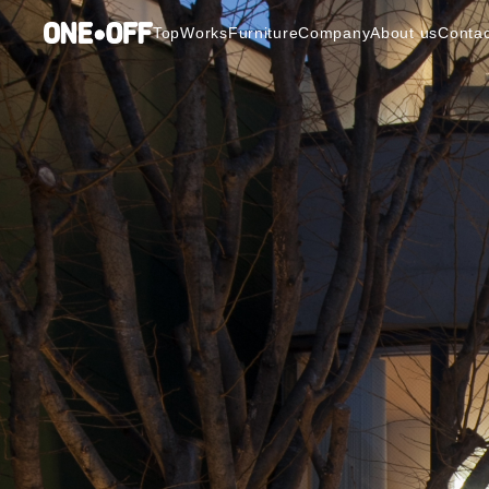
Top
Works
Furniture
Company
About us
Contac