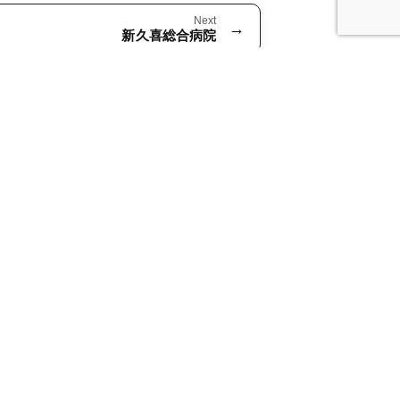
Next
→
新久喜総合病院
＜東京事務所＞
〒171-0044
京都豊島区千早 1 丁目 15-17-7 階
TEL：03-5926-4792
FAX：03-5926-4793