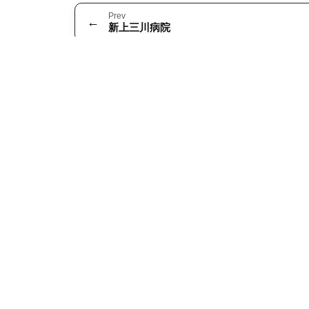
Prev
←
新上三川病院
＜本社＞
〒802-0043
福岡県北九州市小倉北区足原 1 丁目 13
TEL：093-931-1388
FAX：093-931-5637