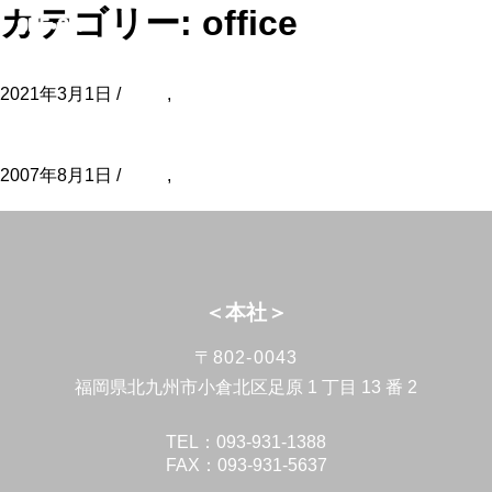
カテゴリー:
office
北九州市本庁舎会議室
2021年3月1日 /
office
,
病院・各種施設の設計・施工・インテリ
アデザイン
西部沢井薬品 本社倉庫増築
2007年8月1日 /
office
,
病院・各種施設の設計・施工・インテリ
アデザイン
＜本社＞
〒802-0043
福岡県北九州市小倉北区足原 1 丁目 13 番 2
TEL：093-931-1388
FAX：093-931-5637