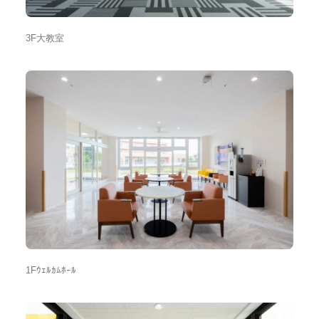
3F大教室
1Fｳｪﾙｶﾑﾎｰﾙ