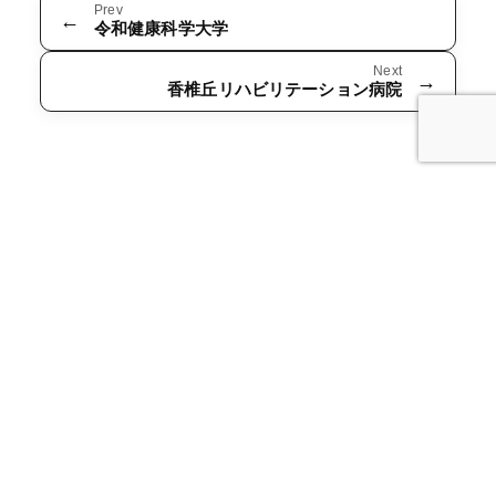
Prev
←
令和健康科学大学
Next
→
香椎丘リハビリテーション病院
＜本社＞
〒802-0043
福岡県北九州市小倉北区足原 1 丁目 13 番 2
TEL：093-931-1388
FAX：093-931-5637