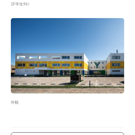
1F学生ｻﾛﾝ
外観