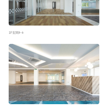
1F玄関ﾎｰﾙ