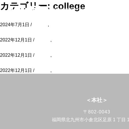
カテゴリー:
college
Top
Works
Furniture
Company
About us
Contac
令和健康科学大学 更衣室
2024年7月1日 /
college
,
病院・各種施設の設計・施工・インテ
八千代リハビリテーション学院
2022年12月1日 /
college
,
病院・各種施設の設計・施工・イン
令和健康科学大学
2022年12月1日 /
college
,
病院・各種施設の設計・施工・イン
令和健康科学大学 学食
2022年12月1日 /
college
,
病院・各種施設の設計・施工・イン
＜本社＞
〒802-0043
福岡県北九州市小倉北区足原 1 丁目 13