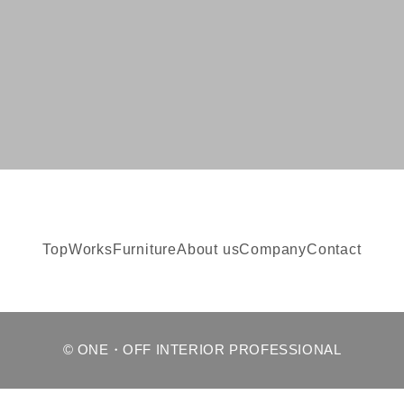
Top
Works
Furniture
About us
Company
Contact
© ONE・OFF INTERIOR PROFESSIONAL