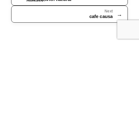
Next
→
cafe causa
＜本社＞
〒802-0043
福岡県北九州市小倉北区足原 1 丁目 13 番 2
TEL：093-931-1388
FAX：093-931-5637