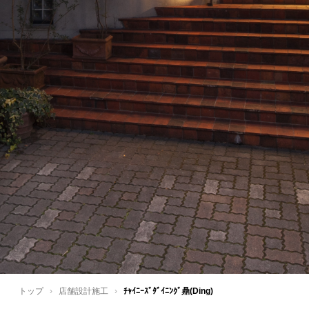
トップ
›
店舗設計施工
›
ﾁｬｲﾆｰｽﾞﾀﾞｲﾆﾝｸﾞ鼎(Ding)