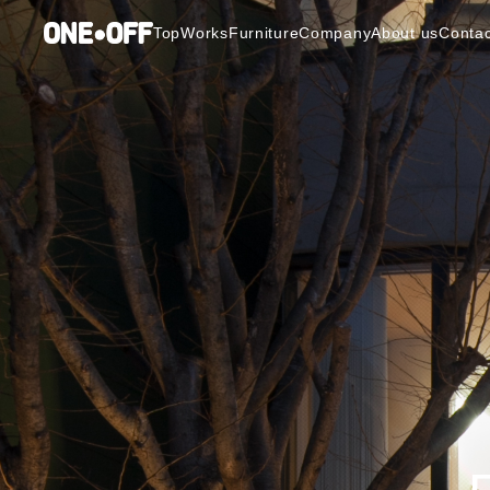
Top
Works
Furniture
Company
About us
Contac