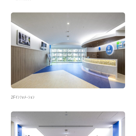
2Fｲﾝﾌｫﾒｰｼｮﾝ