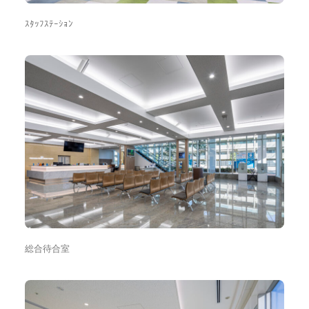
ｽﾀｯﾌｽﾃｰｼｮﾝ
総合待合室