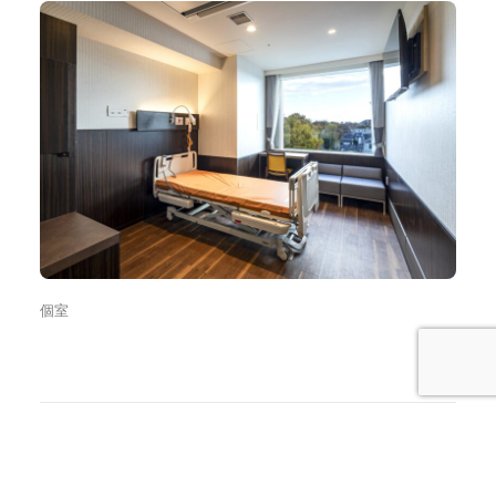
個室
Prev
←
筒井整形外科クリニック ﾘﾊﾋﾞﾘ室