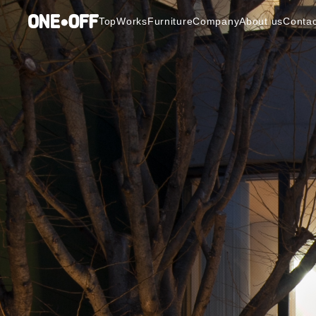
Top
Works
Furniture
Company
About us
Contac