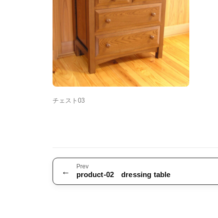
チェスト03
Prev
←
product-02 dressing table