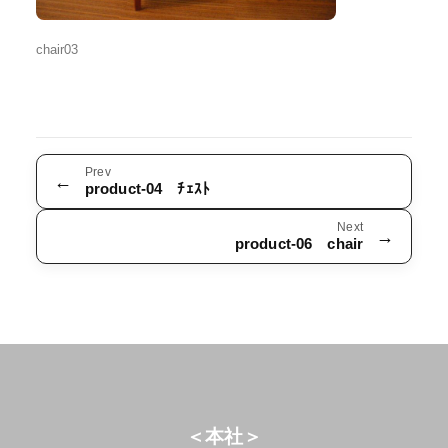
chair03
Prev
←
product-04 ﾁｪｽﾄ
Next
→
product-06 chair
＜本社＞