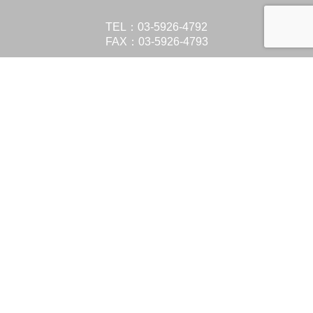
TEL：03-5926-4792
FAX：03-5926-4793
Top
Works
Furniture
About us
Company
Contact
© ONE・OFF INTERIOR PROFESSIONAL